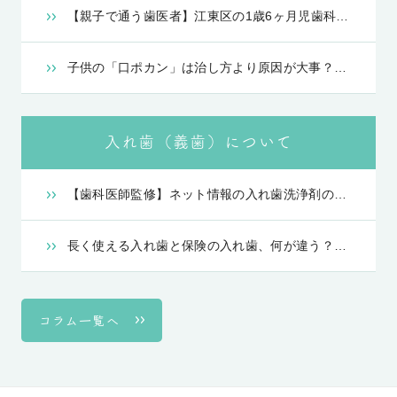
【親子で通う歯医者】江東区の1歳6ヶ月児歯科健診から始まる、子どもを虫歯にさせないための予防歯科
子供の「口ポカン」は治し方より原因が大事？亀戸のパパ院長が教える、1歳・2歳・小学生別のトレーニングと食育の秘訣
入れ歯（義歯）について
【歯科医師監修】ネット情報の入れ歯洗浄剤の「裏ワザ」は本当？
長く使える入れ歯と保険の入れ歯、何が違う？亀戸の「本内歯科」が教える後悔しない選び方
コラム一覧へ