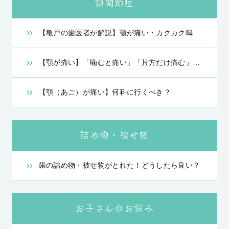
顎関節症
【亀戸の歯医者が解説】顎が痛い・カクカク鳴る…顎関節症の治療法や費用、会社員・子育て世代のよくある疑問を網羅解説！
【顎が痛い】「噛むと痛い」「片方だけ痛む」のはなぜ？
【顎（あご）が痛い】何科に行くべき？
詰め物・被せ物
歯の詰め物・被せ物がとれた！どうしたら良い？
お子さんのお悩み