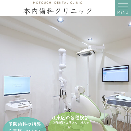
MENU
江東区の各種検診
（妊婦様・お子さん・成人の
予防歯科の指導
方）