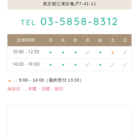
東京都江東区亀戸7-41-11
03-5858-8312
TEL
診療時間
月
火
水
木
金
土
日
●
●
●
／
●
▲
／
10:00 - 12:30
●
●
●
／
●
／
／
14:00 - 19:00
▲
… 9:00 - 14:00（最終受付 13:30）
休診日 … 木曜・日曜・祝日