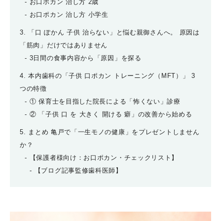
お口ポカン 治し方 2歳
お口ポカン 治し方 小学生
3. 「口 ぽかん 子供 治らない」と悩む親御さんへ。 原因は
「筋肉」だけではありません
3日間の食事内容から「原因」を探る
4. 本内歯科の「子供 口ポカン トレーニング（MFT）」 3
つの特徴
① 保育士を目指した院長による「怖くない」診療
② 「子供 口 を 大きく 開ける 癖」の改善から始める
5. まとめ 亀戸で「一生モノの健康」をプレゼントしません
か？
【保護者様向け：お口ポカン・チェックリスト】
【ブログ記事監修歯科医師】